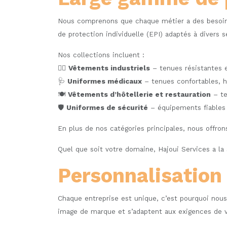
Nous comprenons que chaque métier a des besoin
de protection individuelle (EPI) adaptés à divers 
Nos collections incluent :
👷‍♂️
Vêtements industriels
– tenues résistantes e
🩺
Uniformes médicaux
– tenues confortables, hy
🍽️
Vêtements d’hôtellerie et restauration
– te
🛡️
Uniformes de sécurité
– équipements fiables e
En plus de nos catégories principales, nous offron
Quel que soit votre domaine, Hajoui Services a la 
Personnalisation 
Chaque entreprise est unique, c’est pourquoi nous
image de marque et s’adaptent aux exigences de vo