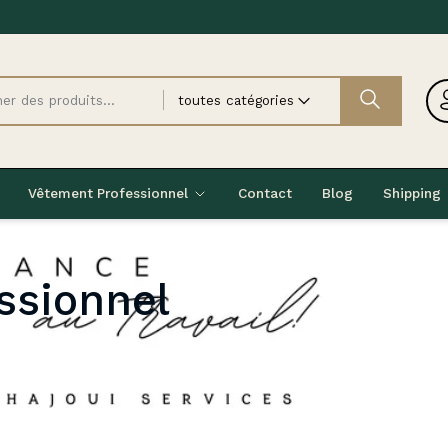
toutes catégories
Vêtement Professionnel
Contact
Blog
Shipping
ssionnel