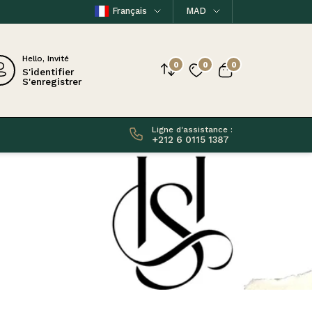
Français
MAD
Hello, Invité
0
0
0
S'identifier
S'enregistrer
Ligne d'assistance :
+212 6 0115 1387